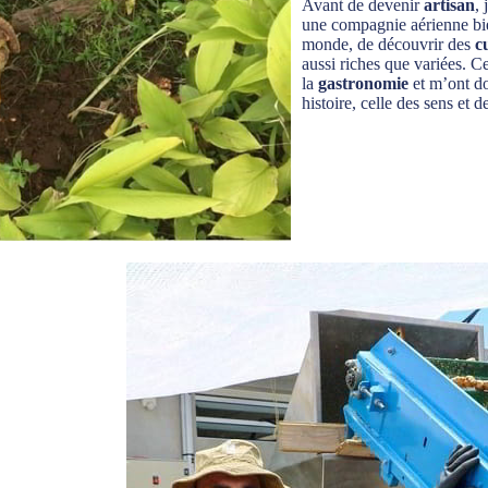
Avant de devenir
artisan
,
une compagnie aérienne bie
monde, de découvrir des
c
aussi riches que variées. C
la
gastronomie
et m’ont do
histoire, celle des sens et 