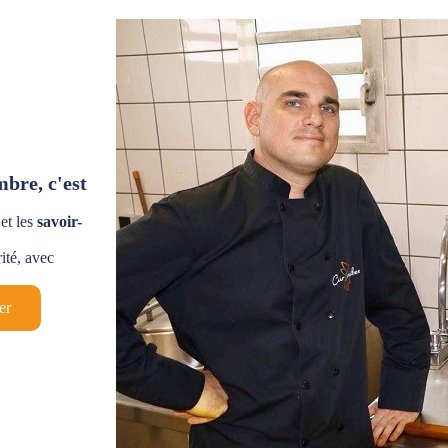
bre, c'est
et les
savoir-
ité, avec
er