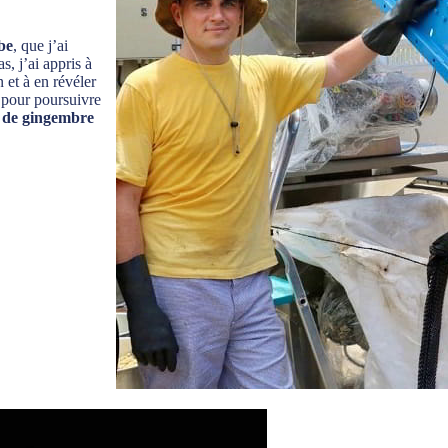
be
, que j’ai
as, j’ai appris à
n et à en révéler
s pour poursuivre
 de gingembre