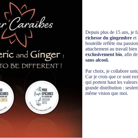
Depuis plus de 15 ans, je 
richesse du gingembre
et 
bouteille reflète ma passi
attachement au travail bien
exclusivement bio
, afin d
sans alcool.
Par choix, je collabore un
Car je crois que ce sont eux
qui portent haut les valeur
grande distribution : seule
même vision que moi.